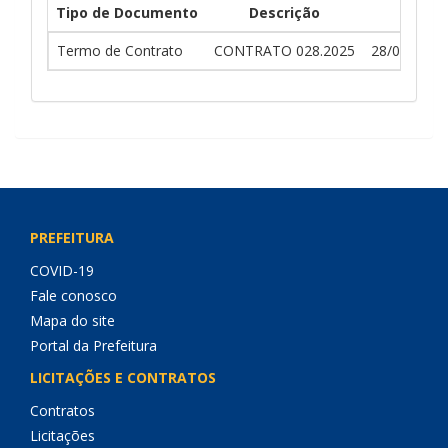
Tipo de Documento
Descrição
Dt En
Termo de Contrato
CONTRATO 028.2025
28/03/2025 
PREFEITURA
COVID-19
Fale conosco
Mapa do site
Portal da Prefeitura
LICITAÇÕES E CONTRATOS
Contratos
Licitações