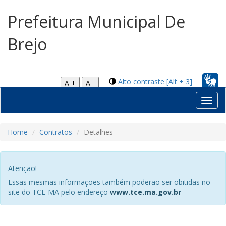
Prefeitura Municipal De
Brejo
Alto contraste [Alt + 3]
A +
A -
Toggl
navig
Home
Contratos
Detalhes
Atenção!
Essas mesmas informações também poderão ser obitidas no
site do TCE-MA pelo endereço
www.tce.ma.gov.br