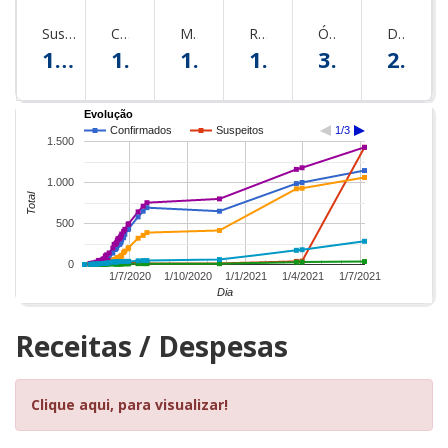
Suspeitos
Confirmados
Monitorados
Recuperados
Óbitos
Descartados
1429
1146
1429
1061
36
283
Evolução
Confirmados
Suspeitos
1/3
1.500
1.000
Total
500
0
1/7/2020
1/10/2020
1/1/2021
1/4/2021
1/7/2021
Dia
Receitas / Despesas
Clique aqui, para visualizar!