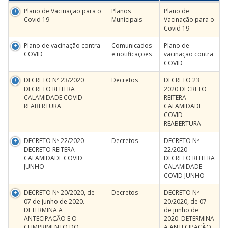
Plano de Vacinação para o
Planos
Plano de
Covid 19
Municipais
Vacinação para o
Covid 19
Plano de vacinação contra
Comunicados
Plano de
COVID
e notificações
vacinação contra
COVID
DECRETO Nº 23/2020
Decretos
DECRETO 23
DECRETO REITERA
2020 DECRETO
CALAMIDADE COVID
REITERA
REABERTURA
CALAMIDADE
COVID
REABERTURA
DECRETO Nº 22/2020
Decretos
DECRETO Nº
DECRETO REITERA
22/2020
CALAMIDADE COVID
DECRETO REITERA
JUNHO
CALAMIDADE
COVID JUNHO
DECRETO Nº 20/2020, de
Decretos
DECRETO Nº
07 de junho de 2020.
20/2020, de 07
DETERMINA A
de junho de
ANTECIPAÇÃO E O
2020. DETERMINA
CUMPRIMENTO DO
A ANTECIPAÇÃO