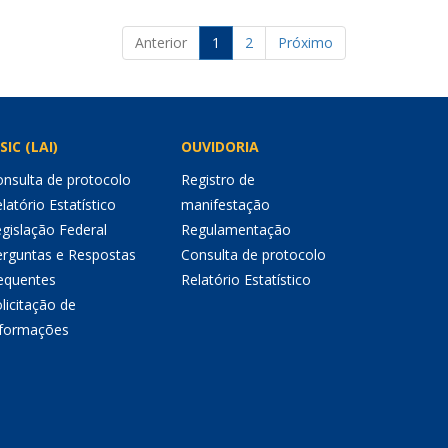
Anterior
1
2
Próximo
SIC (LAI)
OUVIDORIA
nsulta de protocolo
Registro de
latório Estatístico
manifestação
gislação Federal
Regulamentação
erguntas e Respostas
Consulta de protocolo
equentes
Relatório Estatístico
licitação de
nformações