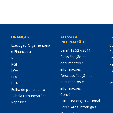
FINANÇAS
ACESSO À
E-
INFORMAÇÃO
Execução Orçamentária
Co
Lei nº 12.527/2011
e Financeira
Re
Classificação de
RREO
Le
documentos e
RGF
P
informações
LOA
fr
Desclassificação de
LDO
So
documentos e
PPA
I
informações
Folha de pagamento
Convênios
Tabela remuneratória
Estrutura organizacional
Repasses
Leis e Atos Infralegais