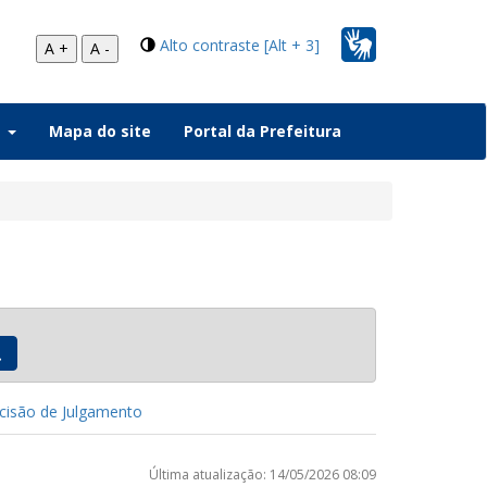
Alto contraste [Alt + 3]
A +
A -
a
Mapa do site
Portal da Prefeitura
isão de Julgamento
Última atualização: 14/05/2026 08:09