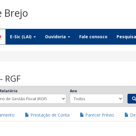
e Brejo
9
E-Sic (LAI)
Ouvidoria
Fale conosco
Pesquis
 - RGF
Relatório
Ano
jamento
Prestação de Conta
Parecer Prévio
Dec