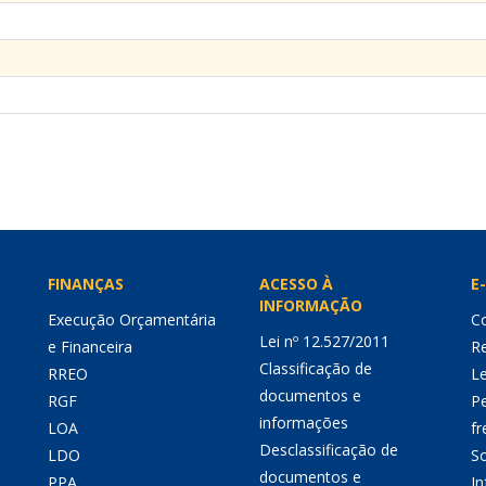
FINANÇAS
ACESSO À
E-
INFORMAÇÃO
Execução Orçamentária
Co
Lei nº 12.527/2011
e Financeira
Re
Classificação de
RREO
Le
documentos e
RGF
P
informações
LOA
fr
Desclassificação de
LDO
So
documentos e
PPA
I