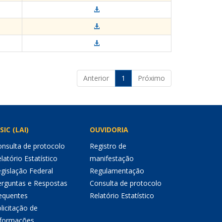
Anterior
1
Próximo
SIC (LAI)
OUVIDORIA
nsulta de protocolo
Registro de
latório Estatístico
manifestação
gislação Federal
Regulamentação
erguntas e Respostas
Consulta de protocolo
equentes
Relatório Estatístico
licitação de
nformações