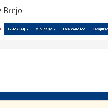
e Brejo
9
E-Sic (LAI)
Ouvidoria
Fale conosco
Pesquis