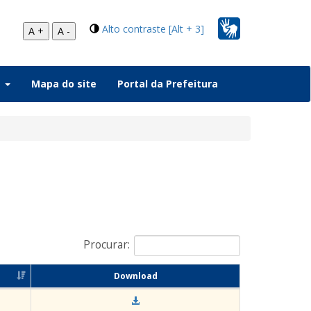
Alto contraste [Alt + 3]
A +
A -
a
Mapa do site
Portal da Prefeitura
Procurar:
Download