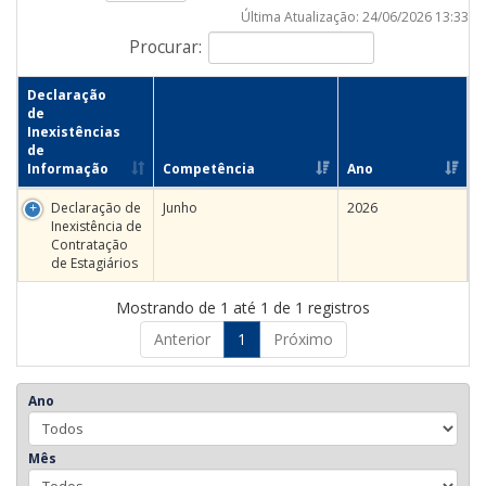
Última Atualização: 24/06/2026 13:33
Procurar:
Declaração
de
Inexistências
de
Informação
Competência
Ano
Declaração de
Junho
2026
Inexistência de
Contratação
de Estagiários
Mostrando de 1 até 1 de 1 registros
Anterior
1
Próximo
Ano
Mês