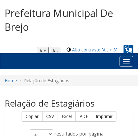
Prefeitura Municipal De
Brejo
Alto contraste [Alt + 3]
A +
A -
Toggl
navig
Home
Relação de Estagiários
Relação de Estagiários
Copiar
CSV
Excel
PDF
Imprimir
resultados por página