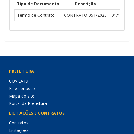
Tipo de Documento
Descrição
Dt En
Termo de Contrato
CONTRATO 051/2025
01/12/2025
PREFEITURA
COVID-19
Fale conosco
Mapa do site
Portal da Prefeitura
LICITAÇÕES E CONTRATOS
Contratos
Licitações