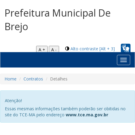
Prefeitura Municipal De
Brejo
Alto contraste [Alt + 3]
A +
A -
Toggl
navig
Home
Contratos
Detalhes
Atenção!
Essas mesmas informações também poderão ser obitidas no
site do TCE-MA pelo endereço
www.tce.ma.gov.br